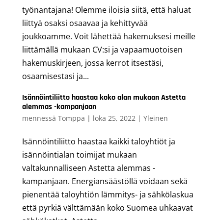
työnantajana! Olemme iloisia siitä, että haluat
liittyä osaksi osaavaa ja kehittyvää
joukkoamme. Voit lähettää hakemuksesi meille
liittämällä mukaan CV:si ja vapaamuotoisen
hakemuskirjeen, jossa kerrot itsestäsi,
osaamisestasi ja...
Isännöintiliitto haastaa koko alan mukaan Astetta
alemmas -kampanjaan
mennessä
Tomppa
|
loka 25, 2022
|
Yleinen
Isännöintiliitto haastaa kaikki taloyhtiöt ja
isännöintialan toimijat mukaan
valtakunnalliseen Astetta alemmas -
kampanjaan. Energiansäästöllä voidaan sekä
pienentää taloyhtiön lämmitys- ja sähkölaskua
että pyrkiä välttämään koko Suomea uhkaavat