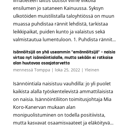
Ilmatieteen laitos uutisoi viime viikolla
ensilumen jo sataneen Kainuussa. Syksyn
ulkotöiden muistilistalla taloyhtiössä on muun
muassa puhdistaa rännit lehdistä, tarkistaa
leikkipaikat, puiden kunto ja valaistus sekä
valmistautua lumentuloon. 1. Puhdista rännit...
Isännöitsijä on yhä useammin ”emännöitsijä” – naisia
virtaa nyt isännöintialalle, mutta sekään ei ratkaise
alan huutavaa osaajatarvetta
mennessä
Tomppa
|
loka 25, 2022
|
Yleinen
Isännöintiala naisistuu vauhdilla: jo yli puolet
kaikista alalla työskentelevistä ammattilaisista
on naisia. Isännöintiliiton toimitusjohtaja Mia
Koro-Kanervan mukaan alan
monipuolistuminen on todella positiivista,
mutta kasvavat osaamisvaateet ja eläköityvä...