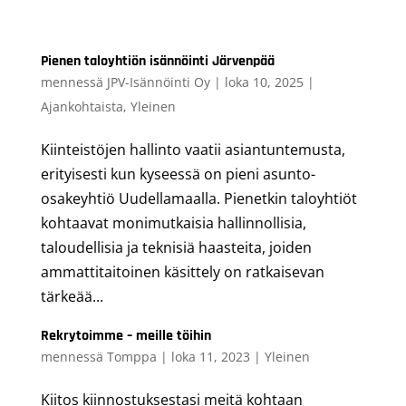
Pienen taloyhtiön isännöinti Järvenpää
mennessä
JPV-Isännöinti Oy
|
loka 10, 2025
|
Ajankohtaista
,
Yleinen
Kiinteistöjen hallinto vaatii asiantuntemusta,
erityisesti kun kyseessä on pieni asunto-
osakeyhtiö Uudellamaalla. Pienetkin taloyhtiöt
kohtaavat monimutkaisia hallinnollisia,
taloudellisia ja teknisiä haasteita, joiden
ammattitaitoinen käsittely on ratkaisevan
tärkeää...
Rekrytoimme – meille töihin
mennessä
Tomppa
|
loka 11, 2023
|
Yleinen
Kiitos kiinnostuksestasi meitä kohtaan