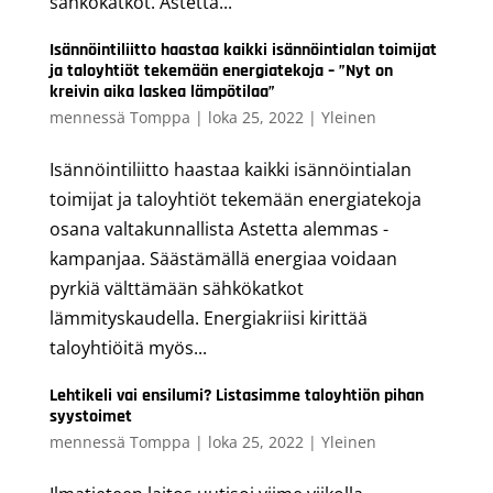
sähkökatkot. Astetta...
Isännöintiliitto haastaa kaikki isännöintialan toimijat
ja taloyhtiöt tekemään energiatekoja – ”Nyt on
kreivin aika laskea lämpötilaa”
mennessä
Tomppa
|
loka 25, 2022
|
Yleinen
Isännöintiliitto haastaa kaikki isännöintialan
toimijat ja taloyhtiöt tekemään energiatekoja
osana valtakunnallista Astetta alemmas -
kampanjaa. Säästämällä energiaa voidaan
pyrkiä välttämään sähkökatkot
lämmityskaudella. Energiakriisi kirittää
taloyhtiöitä myös...
Lehtikeli vai ensilumi? Listasimme taloyhtiön pihan
syystoimet
mennessä
Tomppa
|
loka 25, 2022
|
Yleinen