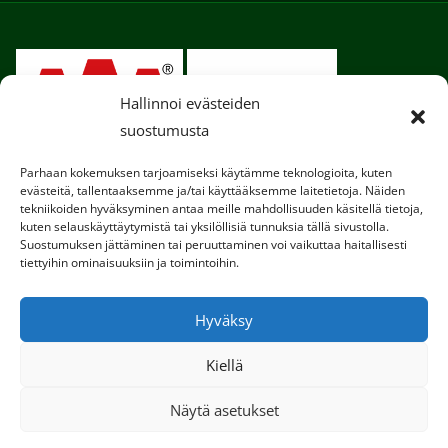
Hallinnoi evästeiden
suostumusta
Parhaan kokemuksen tarjoamiseksi käytämme teknologioita, kuten
evästeitä, tallentaaksemme ja/tai käyttääksemme laitetietoja. Näiden
tekniikoiden hyväksyminen antaa meille mahdollisuuden käsitellä tietoja,
kuten selauskäyttäytymistä tai yksilöllisiä tunnuksia tällä sivustolla.
Suostumuksen jättäminen tai peruuttaminen voi vaikuttaa haitallisesti
tiettyihin ominaisuuksiin ja toimintoihin.
Copyright © 2020. Kaikki oikeudet pidätetään.
Hyväksy
Tietosuojaseloste
Kiellä
Käytämme sivustollamme evästeitä, jotta
käyttökokemuksesi olisi entistä parempi.
Näytä asetukset
Voit lukea lisää evästeistä täällä