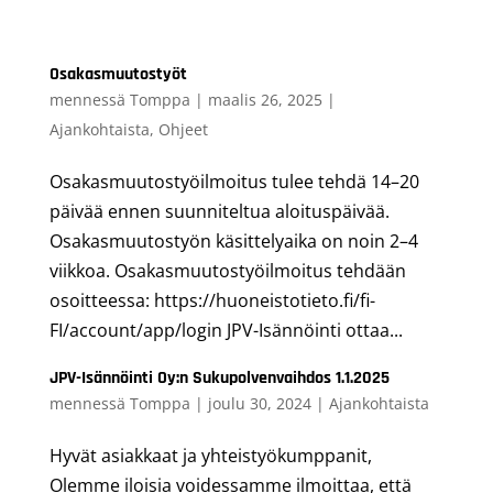
Osakasmuutostyöt
mennessä
Tomppa
|
maalis 26, 2025
|
Ajankohtaista
,
Ohjeet
Osakasmuutostyöilmoitus tulee tehdä 14–20
päivää ennen suunniteltua aloituspäivää.
Osakasmuutostyön käsittelyaika on noin 2–4
viikkoa. Osakasmuutostyöilmoitus tehdään
osoitteessa: https://huoneistotieto.fi/fi-
FI/account/app/login JPV-Isännöinti ottaa...
JPV-Isännöinti Oy:n Sukupolvenvaihdos 1.1.2025
mennessä
Tomppa
|
joulu 30, 2024
|
Ajankohtaista
Hyvät asiakkaat ja yhteistyökumppanit,
Olemme iloisia voidessamme ilmoittaa, että