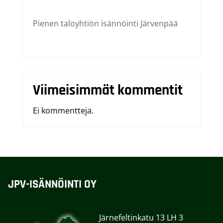
Pienen taloyhtiön isännöinti Järvenpää
Viimeisimmät kommentit
Ei kommentteja.
JPV-ISÄNNÖINTI OY
Järnefeltinkatu 13 LH 3