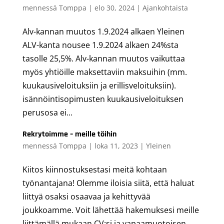
mennessä
Tomppa
|
elo 30, 2024
|
Ajankohtaista
Alv-kannan muutos 1.9.2024 alkaen Yleinen
ALV-kanta nousee 1.9.2024 alkaen 24%sta
tasolle 25,5%. Alv-kannan muutos vaikuttaa
myös yhtiöille maksettaviin maksuihin (mm.
kuukausiveloituksiin ja erillisveloituksiin).
isännöintisopimusten kuukausiveloituksen
perusosa ei...
Rekrytoimme – meille töihin
mennessä
Tomppa
|
loka 11, 2023
|
Yleinen
Kiitos kiinnostuksestasi meitä kohtaan
työnantajana! Olemme iloisia siitä, että haluat
liittyä osaksi osaavaa ja kehittyvää
joukkoamme. Voit lähettää hakemuksesi meille
liittämällä mukaan CV:si ja vapaamuotoisen