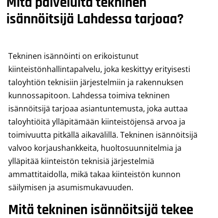
Mitä palveluita tekninen
isännöitsijä Lahdessa tarjoaa?
Tekninen isännöinti on erikoistunut
kiinteistönhallintapalvelu, joka keskittyy erityisesti
taloyhtiön teknisiin järjestelmiin ja rakennuksen
kunnossapitoon. Lahdessa toimiva tekninen
isännöitsijä tarjoaa asiantuntemusta, joka auttaa
taloyhtiöitä ylläpitämään kiinteistöjensä arvoa ja
toimivuutta pitkällä aikavälillä. Tekninen isännöitsijä
valvoo korjaushankkeita, huoltosuunnitelmia ja
ylläpitää kiinteistön teknisiä järjestelmiä
ammattitaidolla, mikä takaa kiinteistön kunnon
säilymisen ja asumismukavuuden.
Mitä tekninen isännöitsijä tekee