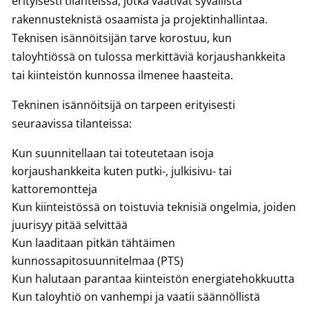
erityisesti tilanteissa, jotka vaativat syvällistä
rakennusteknistä osaamista ja projektinhallintaa.
Teknisen isännöitsijän tarve korostuu, kun
taloyhtiössä on tulossa merkittäviä korjaushankkeita
tai kiinteistön kunnossa ilmenee haasteita.
Tekninen isännöitsijä on tarpeen erityisesti
seuraavissa tilanteissa:
Kun suunnitellaan tai toteutetaan isoja
korjaushankkeita kuten putki-, julkisivu- tai
kattoremontteja
Kun kiinteistössä on toistuvia teknisiä ongelmia, joiden
juurisyy pitää selvittää
Kun laaditaan pitkän tähtäimen
kunnossapitosuunnitelmaa (PTS)
Kun halutaan parantaa kiinteistön energiatehokkuutta
Kun taloyhtiö on vanhempi ja vaatii säännöllistä