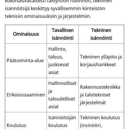
kokonaisvaltaisesti taloyhtiön hallinnon, tekninen
isännöitsijä keskittyy syvällisemmin kiinteistön
teknisiin ominaisuuksiin ja järjestelmiin.
Tavallinen
Tekninen
Ominaisuus
isännöinti
isännöinti
Hallinto,
talous,
Tekninen ylläpito ja
Päätoiminta-alue
juoksevat
korjaushankkeet
asiat
Hallinnolliset
Rakennustekniikka
ja
Erikoisosaaminen
ja talotekniset
taloudelliset
järjestelmät
asiat
Isännöitsijän
Tekninen koulutus
Koulutus
koulutus
(insinööri,