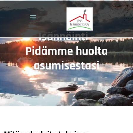
Isännöinti -
Pidämme huolta
asumisestasi