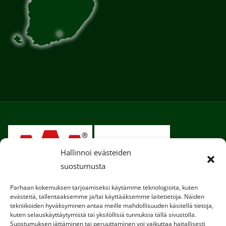
Hallinnoi evästeiden
suostumusta
Parhaan kokemuksen tarjoamiseksi käytämme teknologioita, kuten
evästeitä, tallentaaksemme ja/tai käyttääksemme laitetietoja. Näiden
tekniikoiden hyväksyminen antaa meille mahdollisuuden käsitellä tietoja,
kuten selauskäyttäytymistä tai yksilöllisiä tunnuksia tällä sivustolla.
Suostumuksen jättäminen tai peruuttaminen voi vaikuttaa haitallisesti