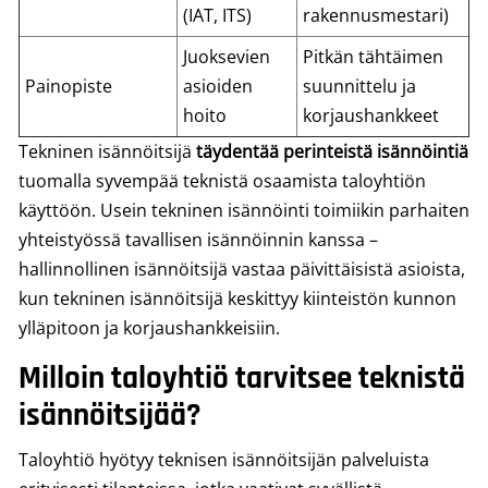
(IAT, ITS)
rakennusmestari)
Juoksevien
Pitkän tähtäimen
Painopiste
asioiden
suunnittelu ja
hoito
korjaushankkeet
Tekninen isännöitsijä
täydentää perinteistä isännöintiä
tuomalla syvempää teknistä osaamista taloyhtiön
käyttöön. Usein tekninen isännöinti toimiikin parhaiten
yhteistyössä tavallisen isännöinnin kanssa –
hallinnollinen isännöitsijä vastaa päivittäisistä asioista,
kun tekninen isännöitsijä keskittyy kiinteistön kunnon
ylläpitoon ja korjaushankkeisiin.
Milloin taloyhtiö tarvitsee teknistä
isännöitsijää?
Taloyhtiö hyötyy teknisen isännöitsijän palveluista