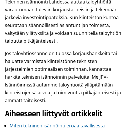
Tekninen isännöinti Lahdessa auttaa taloyhtiöitä
varautumaan tuleviin korjaustarpeisiin ja tekemään
järkeviä investointipäätöksiä. Kun kiinteistön kuntoa
seurataan säännöllisesti asiantuntijan toimesta,
vältytään yllätyksiltä ja voidaan suunnitella taloyhtiön
taloutta pitkäjänteisesti.
Jos taloyhtiössänne on tulossa korjaushankkeita tai
haluatte varmistaa kiinteistönne teknisten
järjestelmien optimaalisen toiminnan, kannattaa
harkita teknisen isännöinnin palveluita. Me JPV-
Isännöinnissä autamme taloyhtiöitä ylläpitämään
kiinteistöjensä arvoa ja toimivuutta pitkäjänteisesti ja
ammattitaitoisesti.
Aiheeseen liittyvät artikkelit
Miten tekninen isännöinti eroaa tavallisesta