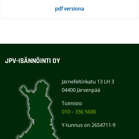
pdf versiona
JPV-ISÄNNÖINTI OY
Järnefeltinkatu 13 LH 3
04400 Järvenpää
Toimisto
010 – 336 5600
Y-tunnus on 2654711-9