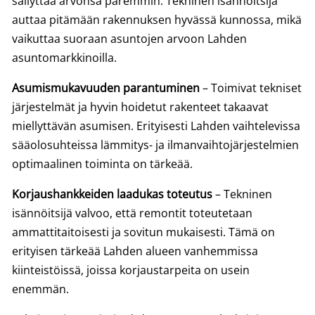
säilyttää arvonsa paremmin. Tekninen isännöitsijä
auttaa pitämään rakennuksen hyvässä kunnossa, mikä
vaikuttaa suoraan asuntojen arvoon Lahden
asuntomarkkinoilla.
Asumismukavuuden parantuminen
– Toimivat tekniset
järjestelmät ja hyvin hoidetut rakenteet takaavat
miellyttävän asumisen. Erityisesti Lahden vaihtelevissa
sääolosuhteissa lämmitys- ja ilmanvaihtojärjestelmien
optimaalinen toiminta on tärkeää.
Korjaushankkeiden laadukas toteutus
– Tekninen
isännöitsijä valvoo, että remontit toteutetaan
ammattitaitoisesti ja sovitun mukaisesti. Tämä on
erityisen tärkeää Lahden alueen vanhemmissa
kiinteistöissä, joissa korjaustarpeita on usein
enemmän.