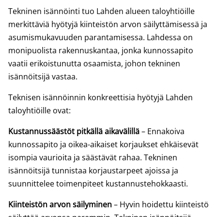
Tekninen isännöinti tuo Lahden alueen taloyhtiöille
merkittäviä hyötyjä kiinteistön arvon säilyttämisessä ja
asumismukavuuden parantamisessa. Lahdessa on
monipuolista rakennuskantaa, jonka kunnossapito
vaatii erikoistunutta osaamista, johon tekninen
isännöitsijä vastaa.
Teknisen isännöinnin konkreettisia hyötyjä Lahden
taloyhtiöille ovat:
Kustannussäästöt pitkällä aikavälillä
– Ennakoiva
kunnossapito ja oikea-aikaiset korjaukset ehkäisevät
isompia vaurioita ja säästävät rahaa. Tekninen
isännöitsijä tunnistaa korjaustarpeet ajoissa ja
suunnittelee toimenpiteet kustannustehokkaasti.
Kiinteistön arvon säilyminen
– Hyvin hoidettu kiinteistö