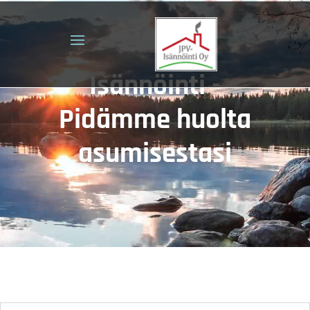
Isännöinti -
Pidämme huolta
asumisestasi