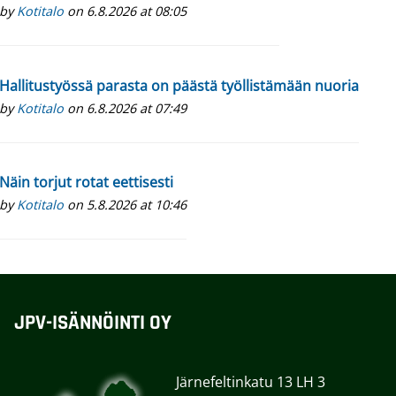
by
Kotitalo
on 6.8.2026 at 08:05
Hallitustyössä parasta on päästä työllistämään nuoria
by
Kotitalo
on 6.8.2026 at 07:49
Näin torjut rotat eettisesti
by
Kotitalo
on 5.8.2026 at 10:46
JPV-ISÄNNÖINTI OY
Järnefeltinkatu 13 LH 3