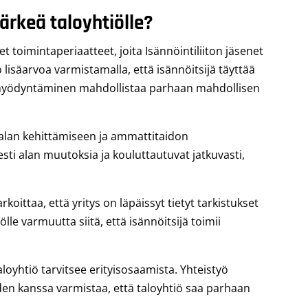
ärkeä taloyhtiölle?
t toimintaperiaatteet, joita Isännöintiliiton jäsenet
isäarvoa varmistamalla, että isännöitsijä täyttää
n hyödyntäminen mahdollistaa parhaan mahdollisen
 alan kehittämiseen ja ammattitaidon
esti alan muutoksia ja kouluttautuvat jatkuvasti,
oittaa, että yritys on läpäissyt tietyt tarkistukset
ölle varmuutta siitä, että isännöitsijä toimii
loyhtiö tarvitsee erityisosaamista. Yhteistyö
iden kanssa varmistaa, että taloyhtiö saa parhaan