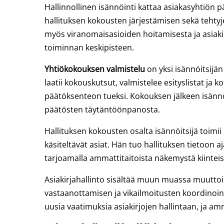
Hallinnollinen isännöinti kattaa asiakasyhtiön p
hallituksen kokousten järjestämisen sekä tehty
myös viranomaisasioiden hoitamisesta ja asiaki
toiminnan keskipisteen.
Yhtiökokouksen valmistelu
on yksi isännöitsijän
laatii kokouskutsut, valmistelee esityslistat ja k
päätöksenteon tueksi. Kokouksen jälkeen isännöit
päätösten täytäntöönpanosta.
Hallituksen kokousten osalta isännöitsijä toimii
käsiteltävät asiat. Hän tuo hallituksen tietoon 
tarjoamalla ammattitaitoista näkemystä kiinteis
Asiakirjahallinto sisältää muun muassa muuttoi
vastaanottamisen ja vikailmoitusten koordinoin
uusia vaatimuksia asiakirjojen hallintaan, ja amm