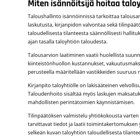
Miten isännöitsijä hoitaa talo
Taloushallinto isännöinnissä tarkoittaa talousar
laskutusta, kirjanpidon valvontaa sekä tilinpäät
taloudellisesta tilanteesta säännöllisesti hallitu
ajan tasalla taloyhtiön taloudesta.
Talousarvion laatiminen vaatii huolellista suunni
kiinteistönhuollon kustannukset, vakuutusmaks
perusteella määritellään vastikkeiden suuruus n
Kirjanpito taloyhtiölle on lakisääteinen velvollis
Taloudenhoito sisältää myös laskujen maksatuks
mahdollisten perintätoimien käynnistämisen.
Tilinpäätöksen valmistelu yhtiökokousta varten o
tarvittavat tiedot ja laatii toimintakertomukse
selkeän kuvan taloyhtiön taloudellisesta tilante