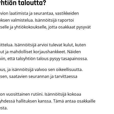
yhtiön taloutta?
vion laatimista ja seurantaa, vastikkeiden
öksen valmistelua. Isännöitsijä raportoi
kselle ja yhtiökokoukselle, jotta osakkaat pysyvät
ttelua. Isännöitsijä arvioi tulevat kulut, kuten
ut ja mahdolliset korjaushankkeet. Näiden
iin, että taloyhtiön talous pysyy tasapainossa.
uus, ja isännöitsijä valvoo sen oikeellisuutta.
en, saatavien seurannan ja tarvittaessa
n vuosittainen rutiini. Isännöitsijä kokoaa
n yhdessä hallituksen kanssa. Tämä antaa osakkaille
esta.