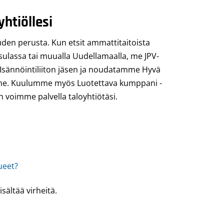
yhtiöllesi
uden perusta. Kun etsit ammattitaitoista
sulassa tai muualla Uudellamaalla, me JPV-
sännöintiliiton jäsen ja noudatamme Hyvä
mme. Kuulumme myös Luotettava kumppani -
n voimme palvella taloyhtiötäsi.
ueet?
isältää virheitä.