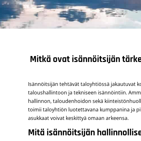
Mitkä ovat isännöitsijän tär
Isännöitsijän tehtävät taloyhtiössä jakautuvat
taloushallintoon ja tekniseen isännöintiin. Amma
hallinnon, taloudenhoidon sekä kiinteistönhuoll
toimii taloyhtiön luotettavana kumppanina ja pitä
asukkaat voivat keskittyä omaan arkeensa.
Mitä isännöitsijän hallinnollis