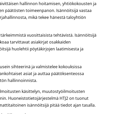
äivittäisen hallinnon hoitamisen, yhtiökokousten ja
jen päätösten toimeenpanon. Isännöitsijä vastaa
rjahallinnosta, mikä tekee hänestä taloyhtiön
 tärkeimmistä vuosittaisista tehtävistä. Isännöitsijä
okoaa tarvittavat asiakirjat osakkaiden
sijä huolehtii pöytäkirjojen laatimisesta ja
 usein sihteerinä ja valmistelee kokouksissa
ajankohtaiset asiat ja auttaa päätöksenteossa
tön hallinnoinnista.
lmoitusten käsittelyn, muutostyöilmoitusten
nin. Huoneistotietojärjestelmä HTJ2 on tuonut
attitaitoinen isännöitsijä pitää tiedot ajan tasalla.