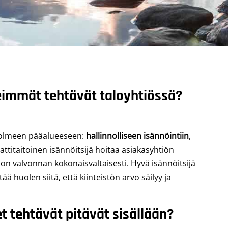
keimmät tehtävät taloyhtiössä?
 kolmeen pääalueeseen:
hallinnolliseen isännöintiin
,
ttitaitoinen isännöitsijä hoitaa asiakasyhtiön
on valvonnan kokonaisvaltaisesti. Hyvä isännöitsijä
ä huolen siitä, että kiinteistön arvo säilyy ja
et tehtävät pitävät sisällään?