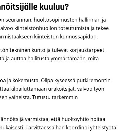
nnöitsijälle kuuluu?
on seurannan, huoltosopimusten hallinnan ja
alvoo kiinteistönhuollon toteutumista ja tekee
varmistaakseen kiinteistön kunnossapidon.
istön tekninen kunto ja tulevat korjaustarpeet.
stä ja auttaa hallitusta ymmärtämään, mitä
toa ja kokemusta. Olipa kyseessä putkiremontin
uttaa kilpailuttamaan urakoitsijat, valvoo työn
keen vaiheista. Tutustu tarkemmin
sännöitsijä varmistaa, että huoltoyhtiö hoitaa
nmukaisesti. Tarvittaessa hän koordinoi yhteistyötä