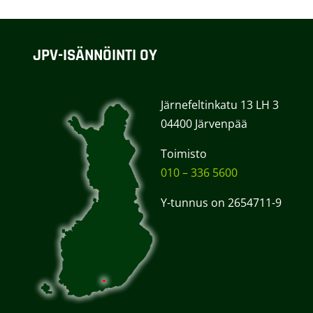
JPV-ISÄNNÖINTI OY
Järnefeltinkatu 13 LH 3
04400 Järvenpää
Toimisto
010 – 336 5600
Y-tunnus on 2654711-9