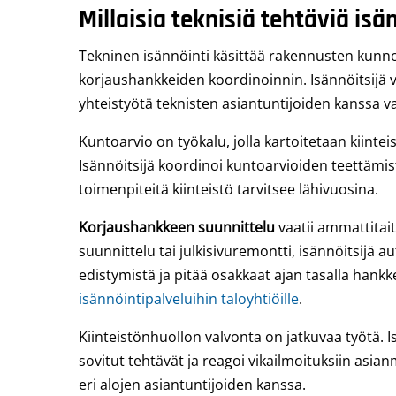
Millaisia teknisiä tehtäviä isä
Tekninen isännöinti käsittää rakennusten kunn
korjaushankkeiden koordinoinnin. Isännöitsijä v
yhteistyötä teknisten asiantuntijoiden kanssa 
Kuntoarvio on työkalu, jolla kartoitetaan kiinte
Isännöitsijä koordinoi kuntoarvioiden teettämi
toimenpiteitä kiinteistö tarvitsee lähivuosina.
Korjaushankkeen suunnittelu
vaatii ammattitai
suunnittelu tai julkisivuremontti, isännöitsijä a
edistymistä ja pitää osakkaat ajan tasalla hank
isännöintipalveluihin taloyhtiöille
.
Kiinteistönhuollon valvonta on jatkuvaa työtä. I
sovitut tehtävät ja reagoi vikailmoituksiin asia
eri alojen asiantuntijoiden kanssa.