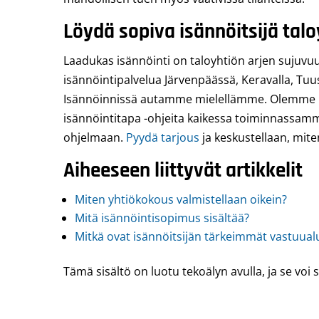
Löydä sopiva isännöitsijä talo
Laadukas isännöinti on taloyhtiön arjen sujuvu
isännöintipalvelua Järvenpäässä, Keravalla, Tuu
Isännöinnissä autamme mielellämme. Olemme I
isännöintitapa -ohjeita kaikessa toiminnassa
ohjelmaan.
Pyydä tarjous
ja keskustellaan, mite
Aiheeseen liittyvät artikkelit
Miten yhtiökokous valmistellaan oikein?
Mitä isännöintisopimus sisältää?
Mitkä ovat isännöitsijän tärkeimmät vastuual
Tämä sisältö on luotu tekoälyn avulla, ja se voi s