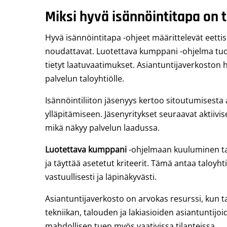
Miksi hyvä isännöintitapa on t
Hyvä isännöintitapa -ohjeet määrittelevät eettise
noudattavat. Luotettava kumppani -ohjelma tuo l
tietyt laatuvaatimukset. Asiantuntijaverkosto
palvelun taloyhtiölle.
Isännöintiliiton jäsenyys kertoo sitoutumisesta
ylläpitämiseen. Jäsenyritykset seuraavat aktiivis
mikä näkyy palvelun laadussa.
Luotettava kumppani
-ohjelmaan kuuluminen tark
ja täyttää asetetut kriteerit. Tämä antaa taloyhti
vastuullisesti ja läpinäkyvästi.
Asiantuntijaverkosto on arvokas resurssi, kun ta
tekniikan, talouden ja lakiasioiden asiantuntijo
mahdollisen tuen myös vaativissa tilanteissa.