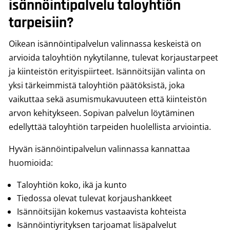
isännöintipalvelu taloyhtiön
tarpeisiin?
Oikean isännöintipalvelun valinnassa keskeistä on
arvioida taloyhtiön nykytilanne, tulevat korjaustarpeet
ja kiinteistön erityispiirteet. Isännöitsijän valinta on
yksi tärkeimmistä taloyhtiön päätöksistä, joka
vaikuttaa sekä asumismukavuuteen että kiinteistön
arvon kehitykseen. Sopivan palvelun löytäminen
edellyttää taloyhtiön tarpeiden huolellista arviointia.
Hyvän isännöintipalvelun valinnassa kannattaa
huomioida:
Taloyhtiön koko, ikä ja kunto
Tiedossa olevat tulevat korjaushankkeet
Isännöitsijän kokemus vastaavista kohteista
Isännöintiyrityksen tarjoamat lisäpalvelut