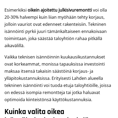
Esimerkiksi
oikein ajoitettu julkisivuremontti
voi olla
20-30% halvempi kuin liian myöhään tehty korjaus,
jolloin vauriot ovat edenneet rakenteisiin. Tekninen
isännöinti pyrkii juuri tämänkaltaiseen ennakoivaan
toimintaan, joka säästää taloyhtiön rahaa pitkällä
aikavälillä.
Vaikka teknisen isännöinnin kuukausikustannukset
ovat korkeammat, monissa tapauksissa investointi
maksaa itsensä takaisin säästöinä korjaus- ja
ylläpitokustannuksissa. Erityisesti Lahden alueella
tekninen isännöinti voi tuoda etuja taloyhtiöille, joissa
on edessä isompia remontteja tai jotka haluavat
optimoida kiinteistönsä käyttökustannuksia.
Kuinka valita oikea