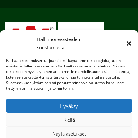
Hallinnoi evästeiden
suostumusta
Parhaan kokemuksen tarjoamiseksi käytämme teknologioita, kuten
evästeitä, tallentaaksemme ja/tai käyttääksemme laitetietoja. Näiden
tekniikoiden hyväksyminen antaa meille mahdollisuuden käsitellä tietoja,
kuten selauskäyttäytymistä tai yksilöllisiä tunnuksia tällä sivustolla.
Suostumuksen jättäminen tai peruuttaminen voi vaikuttaa haitallisesti
tiettyihin ominaisuuksiin ja toimintoihin.
Copyright © 2020. Kaikki oikeudet pidätetään.
Hyväksy
Tietosuojaseloste
Kiellä
Käytämme sivustollamme evästeitä, jotta
käyttökokemuksesi olisi entistä parempi.
Näytä asetukset