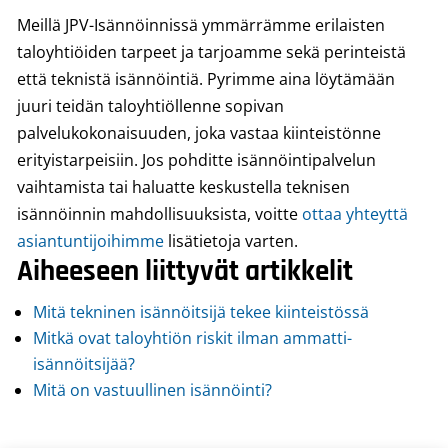
Meillä JPV-Isännöinnissä ymmärrämme erilaisten
taloyhtiöiden tarpeet ja tarjoamme sekä perinteistä
että teknistä isännöintiä. Pyrimme aina löytämään
juuri teidän taloyhtiöllenne sopivan
palvelukokonaisuuden, joka vastaa kiinteistönne
erityistarpeisiin. Jos pohditte isännöintipalvelun
vaihtamista tai haluatte keskustella teknisen
isännöinnin mahdollisuuksista, voitte
ottaa yhteyttä
asiantuntijoihimme
lisätietoja varten.
Aiheeseen liittyvät artikkelit
Mitä tekninen isännöitsijä tekee kiinteistössä
Mitkä ovat taloyhtiön riskit ilman ammatti-
isännöitsijää?
Mitä on vastuullinen isännöinti?