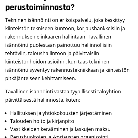
perustoiminnasta?
Tekninen isännöinti on erikoispalvelu, joka keskittyy
kiinteistön tekniseen kuntoon, korjaushankkeisiin ja
rakennuksen elinkaaren hallintaan. Tavallinen
isännöinti puolestaan painottuu hallinnollisiin
tehtäviin, taloushallintoon ja päivittäisiin
kiinteistönhoidon asioihin, kun taas tekninen
isännöinti syventyy rakennustekniikkaan ja kiinteistön
pitkäjänteiseen kehittämiseen.
Tavallinen isännöinti vastaa tyypillisesti taloyhtiön
päivittäisestä hallinnosta, kuten:
Hallituksen ja yhtiökokousten järjestäminen
Talouden hoito ja kirjanpito
Vastikkeiden kerääminen ja laskujen maksu
Perushuoltojen ja -korjausten organisointi