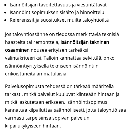
Isännöitsijän tavoitettavuus ja viestintätavat
Isännöintisopimuksen sisältö ja hinnoittelu
Referenssit ja suositukset muilta taloyhtiöiltä
Jos taloyhtiössänne on tiedossa merkittäviä teknisiä
haasteita tai remontteja,
isännöitsijän tekninen
osaaminen
nousee erityisen tärkeäksi
valintakriteeriksi. Tällöin kannattaa selvittää, onko
isännöintiyrityksellä tekniseen isännöintiin
erikoistuneita ammattilaisia.
Palvelusopimusta tehdessä on tärkeää määritellä
tarkasti, mitkä palvelut kuuluvat kiinteään hintaan ja
mitkä laskutetaan erikseen. Isännöintisopimus
kannattaa kilpailuttaa säännöllisesti, jotta taloyhtiö saa
varmasti tarpeisiinsa sopivan palvelun
kilpailukykyiseen hintaan.