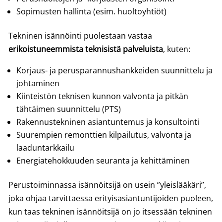
Sopimusten hallinta (esim. huoltoyhtiöt)
Tekninen isännöinti puolestaan vastaa
erikoistuneemmista teknisistä palveluista
, kuten:
Korjaus- ja perusparannushankkeiden suunnittelu ja
johtaminen
Kiinteistön teknisen kunnon valvonta ja pitkän
tähtäimen suunnittelu (PTS)
Rakennustekninen asiantuntemus ja konsultointi
Suurempien remonttien kilpailutus, valvonta ja
laaduntarkkailu
Energiatehokkuuden seuranta ja kehittäminen
Perustoiminnassa isännöitsijä on usein ”yleislääkäri”,
joka ohjaa tarvittaessa erityisasiantuntijoiden puoleen,
kun taas tekninen isännöitsijä on jo itsessään tekninen