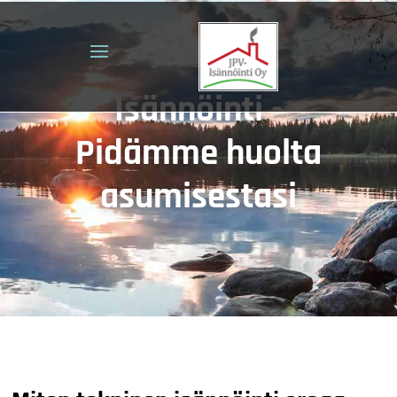
Isännöinti -
Pidämme huolta
asumisestasi