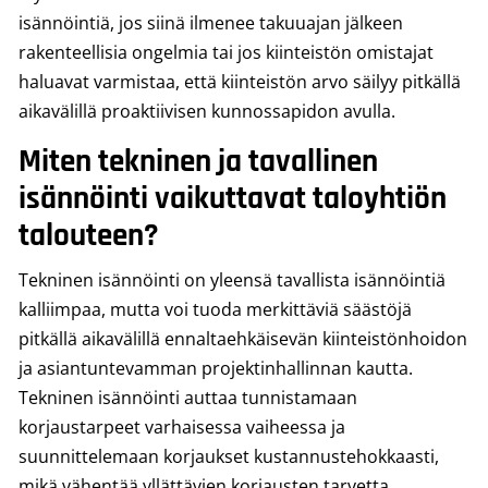
isännöintiä, jos siinä ilmenee takuuajan jälkeen
rakenteellisia ongelmia tai jos kiinteistön omistajat
haluavat varmistaa, että kiinteistön arvo säilyy pitkällä
aikavälillä proaktiivisen kunnossapidon avulla.
Miten tekninen ja tavallinen
isännöinti vaikuttavat taloyhtiön
talouteen?
Tekninen isännöinti on yleensä tavallista isännöintiä
kalliimpaa, mutta voi tuoda merkittäviä säästöjä
pitkällä aikavälillä ennaltaehkäisevän kiinteistönhoidon
ja asiantuntevamman projektinhallinnan kautta.
Tekninen isännöinti auttaa tunnistamaan
korjaustarpeet varhaisessa vaiheessa ja
suunnittelemaan korjaukset kustannustehokkaasti,
mikä vähentää yllättävien korjausten tarvetta.