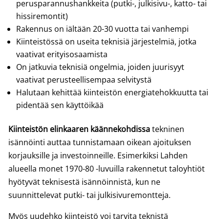
perusparannushankkeita (putki-, julkisivu-, katto- tai
hissiremontit)
Rakennus on iältään 20-30 vuotta tai vanhempi
Kiinteistössä on useita teknisiä järjestelmiä, jotka
vaativat erityisosaamista
On jatkuvia teknisiä ongelmia, joiden juurisyyt
vaativat perusteellisempaa selvitystä
Halutaan kehittää kiinteistön energiatehokkuutta tai
pidentää sen käyttöikää
Kiinteistön elinkaaren käännekohdissa
tekninen
isännöinti auttaa tunnistamaan oikean ajoituksen
korjauksille ja investoinneille. Esimerkiksi Lahden
alueella monet 1970-80 -luvuilla rakennetut taloyhtiöt
hyötyvät teknisestä isännöinnistä, kun ne
suunnittelevat putki- tai julkisivuremontteja.
Myös uudehko kiinteistö voi tarvita teknistä