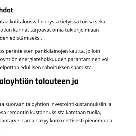
ehdot
ntää kotitalousvähennystä tietyissä töissä sekä
Jotkin kunnat tarjoavat omia tukiohjelmiaan
den edistämiseksi.
 perinteisten pankkilainojen kautta, jolloin
aloyhtiön energiatehokkuuden parantaminen voi
helpottaa edullisen rahoituksen saamista.
aloyhtiön talouteen ja
 suoraan taloyhtiön investointikustannuksiin ja
sa remontin kustannuksista katetaan tuella,
inantarve. Tämä näkyy konkreettisesti pienempinä
.