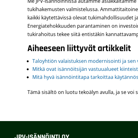
Me JPV-Isännöinnissä autamme asiakkaitamme 
tukihakemusten valmistelussa. Ammattitaitoinen
kaikki käytettävissä olevat tukimahdollisuudet j
Energiatehokkuuden parantaminen on investoint
tukirahoitus tekee siitä entistäkin kannattavam
Aiheeseen liittyvät artikkelit
Taloyhtiön valaistuksen modernisointi ja sen 
Mitkä ovat isännöitsijän vastuualueet kiinteis
Mitä hyvä isännöintitapa tarkoittaa käytännö
Tämä sisältö on luotu tekoälyn avulla, ja se voi s
JPV-ISÄNNÖINTI OY