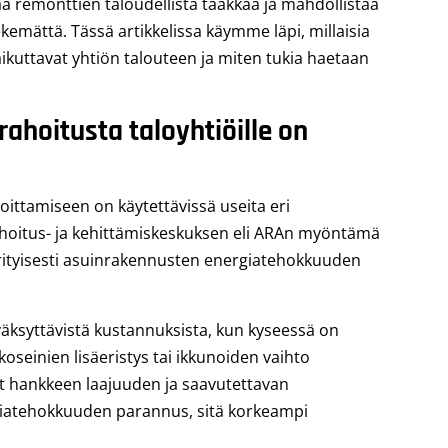
ää remonttien taloudellista taakkaa ja mahdollistaa
ekemättä. Tässä artikkelissa käymme läpi, millaisia
vaikuttavat yhtiön talouteen ja miten tukia haetaan
ahoitusta taloyhtiöille on
ittamiseen on käytettävissä useita eri
ahoitus- ja kehittämiskeskuksen eli ARAn myöntämä
rityisesti asuinrakennusten energiatehokkuuden
hyväksyttävistä kustannuksista, kun kyseessä on
oseinien lisäeristys tai ikkunoiden vaihto
at hankkeen laajuuden ja saavutettavan
iatehokkuuden parannus, sitä korkeampi