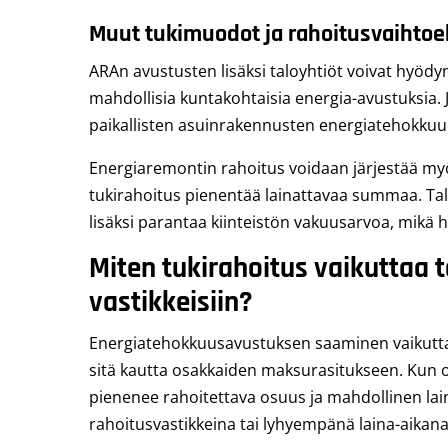
Muut tukimuodot ja rahoitusvaihto
ARAn avustusten lisäksi taloyhtiöt voivat hyödy
mahdollisia kuntakohtaisia energia-avustuksia. 
paikallisten asuinrakennusten energiatehokkuu
Energiaremontin rahoitus voidaan järjestää myös
tukirahoitus pienentää lainattavaa summaa. T
lisäksi parantaa kiinteistön vakuusarvoa, mikä 
Miten tukirahoitus vaikuttaa t
vastikkeisiin?
Energiatehokkuusavustuksen saaminen vaikuttaa
sitä kautta osakkaiden maksurasitukseen. Kun o
pienenee rahoitettava osuus ja mahdollinen la
rahoitusvastikkeina tai lyhyempänä laina-aikana