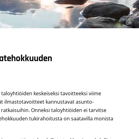
giatehokkuuden
loyhtiöiden keskeiseksi tavoitteeksi viime
ät ilmastotavoitteet kannustavat asunto-
atkaisuihin. Onneksi taloyhtiöiden ei tarvitse
atehokkuuden tukirahoitusta on saatavilla monista