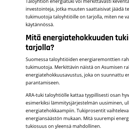
Taloyhtiön energiatuki voi merkittävästi kevent
investointeja, jotka muuten saattaisivat jäädä t
tukimuotoja taloyhtiöille on tarjolla, miten ne 
käytännössä.
Mitä energiatehokkuuden tukir
tarjolla?
Suomessa taloyhtiöiden energiaremonttien raho
tukimuotoja. Merkittävin näistä on Asumisen r
energiatehokkuusavustus, joka on suunnattu e
parantamiseen.
ARA-tuki taloyhtiölle kattaa tyypillisesti osan 
esimerkiksi lämmitysjärjestelmän uusiminen, ulk
energiatehokkaampiin. Tukiprosentit vaihtelev
energiansäästön mukaan. Mitä suurempi energ
tukiosuus on yleensä mahdollinen.