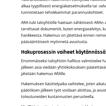
alkaa tyypillisesti energiakatselmuksella tai -selv
tunnistetaan tehokkaimmat parannuskohteet.
ARA-tuki taloyhtiölle haetaan sähköisesti ARAn 
tarvittavat dokumentit, kuten energiaselvitys,
hankkeesta. Hakemus on jätettävä ennen remontin 
pääsääntöisesti myönnetä avustusta.
Hakuprosessin vaiheet käytännössä
Ensimmäiseksi taloyhtiön hallitus valmistelee ha
jälkeen asia viedään yhtiökokouksen päätettäväk
jätetään hakemus ARAlle.
Hakemuksen käsittelyaika vaihtelee, joten aikat
päätöksen jälkeen työt voidaan aloittaa, ja avu
toteutuneiden kustannusten perusteella.