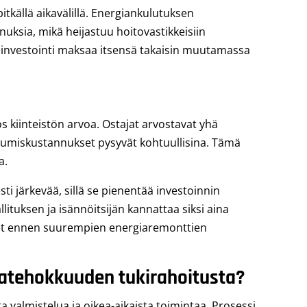
tkällä aikavälillä. Energiankulutuksen
ksia, mikä heijastuu hoitovastikkeisiin
sinvestointi maksaa itsensä takaisin muutamassa
iinteistön arvoa. Ostajat arvostavat yhä
umiskustannukset pysyvät kohtuullisina. Tämä
a.
i järkevää, sillä se pienentää investoinnin
lituksen ja isännöitsijän kannattaa siksi aina
udet ennen suurempien energiaremonttien
iatehokkuuden tukirahoitusta?
 valmistelua ja oikea-aikaista toimintaa. Prosessi