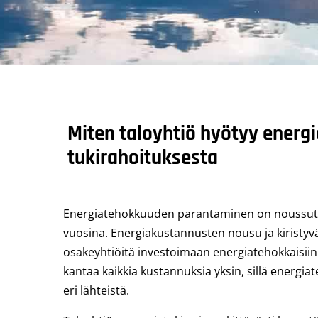
Miten taloyhtiö hyötyy ener
tukirahoituksesta
Energiatehokkuuden parantaminen on noussut ta
vuosina. Energiakustannusten nousu ja kiristyv
osakeyhtiöitä investoimaan energiatehokkaisiin r
kantaa kaikkia kustannuksia yksin, sillä energi
eri lähteistä.