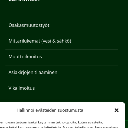
Osakasmuutostyöt
Mittarilukemat (vesi & sähkö)
Muuttoilmoitus
Asiakirjojen tilaaminen
Vikailmoitus
Hallinnoi evästeiden suostumusta
emuksen tarjoamiseksi käytämme teknologioita, kuten evästeitä,
emme ja/tai käyttääksemme laitetietoja. Näiden tekniikoiden hyväksyminen