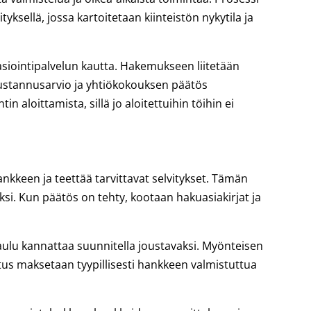
ityksellä, jossa kartoitetaan kiinteistön nykytila ja
asiointipalvelun kautta. Hakemukseen liitetään
 kustannusarvio ja yhtiökokouksen päätös
aloittamista, sillä jo aloitettuihin töihin ei
nkkeen ja teettää tarvittavat selvitykset. Tämän
si. Kun päätös on tehty, kootaan hakuasiakirjat ja
aulu kannattaa suunnitella joustavaksi. Myönteisen
stus maksetaan tyypillisesti hankkeen valmistuttua