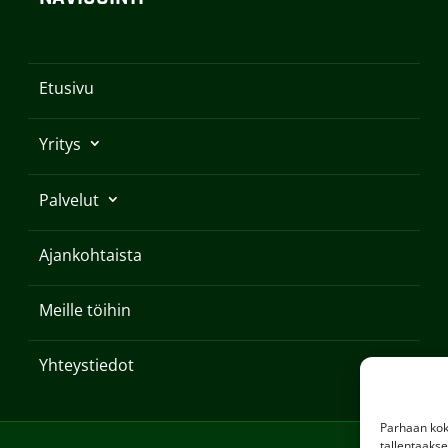
Etusivu
Yritys
Palvelut
Ajankohtaista
Meille töihin
Yhteystiedot
Parhaan kok
tallentaaks