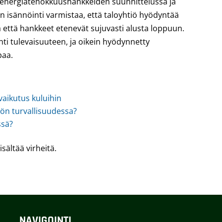
energiatehokkuushankkeiden suunnittelussa ja
 isännöinti varmistaa, että taloyhtiö hyödyntää
a että hankkeet etenevät sujuvasti alusta loppuun.
i tulevaisuuteen, ja oikein hyödynnetty
paa.
vaikutus kuluihin
tön turvallisuudessa?
ssä?
isältää virheitä.
NAVIGOINTI