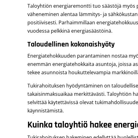
Taloyhtiön energiaremontti tuo säästöjä myös pi
väheneminen alentaa lämmitys- ja sähkökustannu
positiivisesti. Parhaimmillaan energiatehokkuu
vuodessa pelkkinä energiasäästöinä.
Taloudellinen kokonaishyöty
Energiatehokkuuden parantaminen nostaa myös k
enemmän energiatehokkaita asuntoja, joissa as
tekee asunnoista houkuttelevampia markkinoill
Tukirahoituksen hyödyntäminen on taloudellisest
takaisinmaksuaikaa merkittävästi. Taloyhtiön hal
selvittää käytettävissä olevat tukimahdollisu
käynnistämistä.
Kuinka taloyhtiö hakee energ
Tukirahoituksen hakeminen edellyttää huolellista