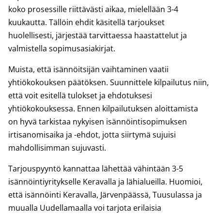
koko prosessille riittävästi aikaa, mielellään 3-4
kuukautta. Tällöin ehdit käsitellä tarjoukset
huolellisesti, järjestää tarvittaessa haastattelut ja
valmistella sopimusasiakirjat.
Muista, että isännöitsijän vaihtaminen vaatii
yhtiökokouksen päätöksen. Suunnittele kilpailutus niin,
että voit esitellä tulokset ja ehdotuksesi
yhtiökokouksessa. Ennen kilpailutuksen aloittamista
on hyvä tarkistaa nykyisen isännöintisopimuksen
irtisanomisaika ja -ehdot, jotta siirtymä sujuisi
mahdollisimman sujuvasti.
Tarjouspyyntö kannattaa lähettää vähintään 3-5
isännöintiyritykselle Keravalla ja lähialueilla. Huomioi,
että isännöinti Keravalla, Järvenpäässä, Tuusulassa ja
muualla Uudellamaalla voi tarjota erilaisia