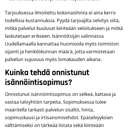
Tarjouksessa ilmoitettu kokonaishinta ei aina kerro
todellisia kustannuksia. Pyydä tarjoajilta selvitys siitä,
mitkä palvelut kuuluvat kiinteään veloitukseen ja mitkä
laskutetaan erikseen. Isännöitsijän valinnassa
Uudellamaalla kannattaa huomioida myös toimiston
sijainti ja henkilökunnan määrä, jotta varmistetaan
palvelun sujuvuus myös lomakauden aikana.
Kuinka tehdä onnistunut
isännöintisopimus?
Onnistunut isännöintisopimus on selkeä, kattava ja
vastaa taloyhtiön tarpeita. Sopimuksessa tulee
määritellä tarkasti palvelun sisältö, hinta,
sopimuskausi ja irtisanomisehdot. Epäselvyyksien
välttämiseksi on tärkeää listata sekä kiinteään