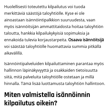
Huolellisesti toteutettu kilpailutus voi tuoda
merkittäviä säästöjä taloyhtiölle. Kyse ei ole
ainoastaan isännöintipalkkion suuruudesta, vaan
myös isännöitsijän ammattitaidosta hoitaa taloyhtiön
taloutta, hankkia kilpailukykyisiä sopimuksia ja
ennakoida tulevia korjaustarpeita.
Osaava isännöitsijä
voi säästää taloyhtiölle huomattavia summia pitkällä
aikavälillä.
Isännöintipalveluiden kilpailuttaminen parantaa myös
hallinnon läpinäkyvyyttä ja osakkaiden tietoisuutta
siitä, mitä palveluita taloyhtiölle ostetaan ja millä
hinnalla. Tämä lisää luottamusta taloyhtiön hallintoon.
Miten valmistella isännöinnin
kilpailutus oikein?