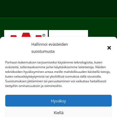
Hallinnoi evästeiden
suostumusta
Parhaan kokemuksen tarjoamiseksi käytämme teknologioita, kuten
evästeitä, tallentaaksemme ja/tai käyttääksemme laitetietoja. Näiden
tekniikoiden hyväksyminen antaa meille mahdollisuuden käsitellä tietoja,
kuten selauskäyttäytymistä tai yksilöllisiä tunnuksia tällä sivustolla.
Suostumuksen jättäminen tai peruuttaminen voi vaikuttaa haitallisesti
tiettyihin ominaisuuksiin ja toimintoihin.
Copyright © 2020. Kaikki oikeudet pidätetään.
Hyväksy
Tietosuojaseloste
Kiellä
Käytämme sivustollamme evästeitä, jotta