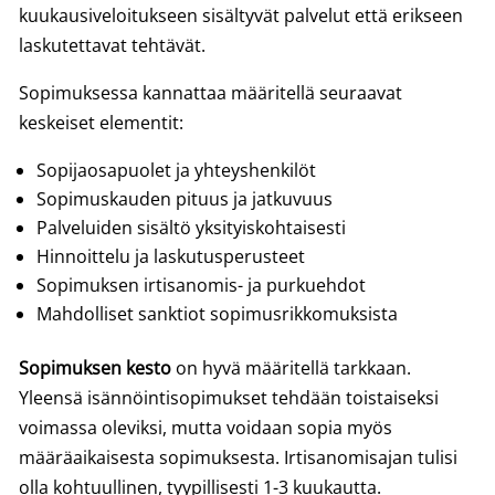
kuukausiveloitukseen sisältyvät palvelut että erikseen
laskutettavat tehtävät.
Sopimuksessa kannattaa määritellä seuraavat
keskeiset elementit:
Sopijaosapuolet ja yhteyshenkilöt
Sopimuskauden pituus ja jatkuvuus
Palveluiden sisältö yksityiskohtaisesti
Hinnoittelu ja laskutusperusteet
Sopimuksen irtisanomis- ja purkuehdot
Mahdolliset sanktiot sopimusrikkomuksista
Sopimuksen kesto
on hyvä määritellä tarkkaan.
Yleensä isännöintisopimukset tehdään toistaiseksi
voimassa oleviksi, mutta voidaan sopia myös
määräaikaisesta sopimuksesta. Irtisanomisajan tulisi
olla kohtuullinen, tyypillisesti 1-3 kuukautta.