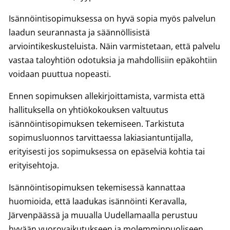
Isännöintisopimuksessa on hyvä sopia myös palvelun
laadun seurannasta ja säännöllisistä
arviointikeskusteluista. Näin varmistetaan, että palvelu
vastaa taloyhtiön odotuksia ja mahdollisiin epäkohtiin
voidaan puuttua nopeasti.
Ennen sopimuksen allekirjoittamista, varmista että
hallituksella on yhtiökokouksen valtuutus
isännöintisopimuksen tekemiseen. Tarkistuta
sopimusluonnos tarvittaessa lakiasiantuntijalla,
erityisesti jos sopimuksessa on epäselviä kohtia tai
erityisehtoja.
Isännöintisopimuksen tekemisessä kannattaa
huomioida, että laadukas isännöinti Keravalla,
Järvenpäässä ja muualla Uudellamaalla perustuu
hyvään vuorovaikutukseen ja molemminpuoliseen