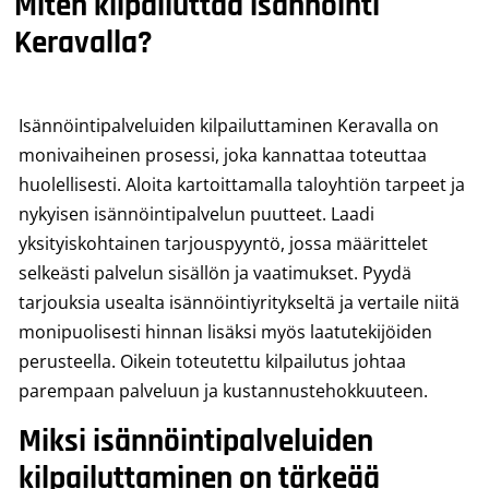
Miten kilpailuttaa isännöinti
Keravalla?
Isännöintipalveluiden kilpailuttaminen Keravalla on
monivaiheinen prosessi, joka kannattaa toteuttaa
huolellisesti. Aloita kartoittamalla taloyhtiön tarpeet ja
nykyisen isännöintipalvelun puutteet. Laadi
yksityiskohtainen tarjouspyyntö, jossa määrittelet
selkeästi palvelun sisällön ja vaatimukset. Pyydä
tarjouksia usealta isännöintiyritykseltä ja vertaile niitä
monipuolisesti hinnan lisäksi myös laatutekijöiden
perusteella. Oikein toteutettu kilpailutus johtaa
parempaan palveluun ja kustannustehokkuuteen.
Miksi isännöintipalveluiden
kilpailuttaminen on tärkeää