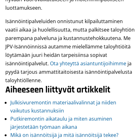
luottamukseen.
Isännöintipalveluiden onnistunut kilpailuttaminen
vaatii aikaa ja huolellisuutta, mutta palkitsee taloyhtiön
parempana palveluna ja kustannustehokkuutena. Me
JPV-Isännöinnissä autamme mielellämme taloyhtiöitä
löytämään juuri heidän tarpeisiinsa sopivat
isännöintipalvelut.
Ota yhteyttä asiantuntijoihimme
ja
pyydä tarjous ammattitaitoisesta isännöintipalvelusta
taloyhtiöllenne.
Aiheeseen liittyvät artikkelit
Julkisivuremontin materiaalivalinnat ja niiden
vaikutus kustannuksiin
Putkiremontin aikataulu ja miten asuminen
järjestetään työmaan aikana
Mikä on isännöitsijä ja mitä isännöitsijä tekee?