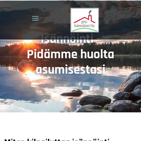
Isännöinti -
Pidämme huolta
asumisestasi