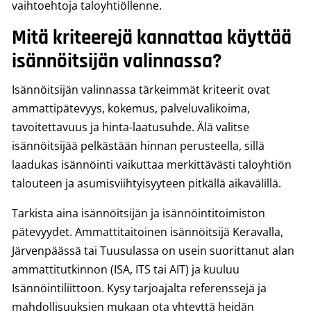
vaihtoehtoja taloyhtiöllenne.
Mitä kriteerejä kannattaa käyttää
isännöitsijän valinnassa?
Isännöitsijän valinnassa tärkeimmät kriteerit ovat
ammattipätevyys, kokemus, palveluvalikoima,
tavoitettavuus ja hinta-laatusuhde. Älä valitse
isännöitsijää pelkästään hinnan perusteella, sillä
laadukas isännöinti vaikuttaa merkittävästi taloyhtiön
talouteen ja asumisviihtyisyyteen pitkällä aikavälillä.
Tarkista aina isännöitsijän ja isännöintitoimiston
pätevyydet. Ammattitaitoinen isännöitsijä Keravalla,
Järvenpäässä tai Tuusulassa on usein suorittanut alan
ammattitutkinnon (ISA, ITS tai AIT) ja kuuluu
Isännöintiliittoon. Kysy tarjoajalta referenssejä ja
mahdollisuuksien mukaan ota yhteyttä heidän