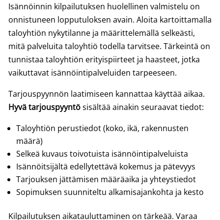
Isännöinnin kilpailutuksen huolellinen valmistelu on
onnistuneen lopputuloksen avain. Aloita kartoittamalla
taloyhtiön nykytilanne ja määrittelemällä selkeästi,
mitä palveluita taloyhtiö todella tarvitsee. Tärkeintä on
tunnistaa taloyhtiön erityispiirteet ja haasteet, jotka
vaikuttavat isännöintipalveluiden tarpeeseen.
Tarjouspyynnön laatimiseen kannattaa käyttää aikaa.
Hyvä tarjouspyyntö
sisältää ainakin seuraavat tiedot:
Taloyhtiön perustiedot (koko, ikä, rakennusten
määrä)
Selkeä kuvaus toivotuista isännöintipalveluista
Isännöitsijältä edellytettävä kokemus ja pätevyys
Tarjouksen jättämisen määräaika ja yhteystiedot
Sopimuksen suunniteltu alkamisajankohta ja kesto
Kilpailutuksen aikatauluttaminen on tärkeää. Varaa