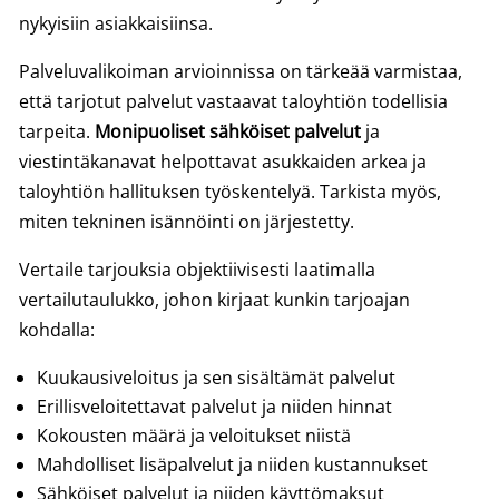
nykyisiin asiakkaisiinsa.
Palveluvalikoiman arvioinnissa on tärkeää varmistaa,
että tarjotut palvelut vastaavat taloyhtiön todellisia
tarpeita.
Monipuoliset sähköiset palvelut
ja
viestintäkanavat helpottavat asukkaiden arkea ja
taloyhtiön hallituksen työskentelyä. Tarkista myös,
miten tekninen isännöinti on järjestetty.
Vertaile tarjouksia objektiivisesti laatimalla
vertailutaulukko, johon kirjaat kunkin tarjoajan
kohdalla:
Kuukausiveloitus ja sen sisältämät palvelut
Erillisveloitettavat palvelut ja niiden hinnat
Kokousten määrä ja veloitukset niistä
Mahdolliset lisäpalvelut ja niiden kustannukset
Sähköiset palvelut ja niiden käyttömaksut