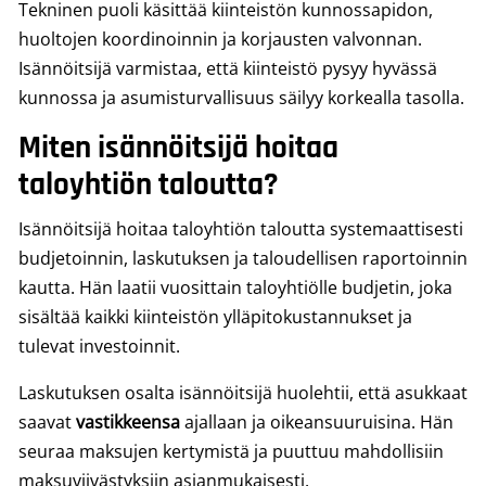
Tekninen puoli käsittää kiinteistön kunnossapidon,
huoltojen koordinoinnin ja korjausten valvonnan.
Isännöitsijä varmistaa, että kiinteistö pysyy hyvässä
kunnossa ja asumisturvallisuus säilyy korkealla tasolla.
Miten isännöitsijä hoitaa
taloyhtiön taloutta?
Isännöitsijä hoitaa taloyhtiön taloutta systemaattisesti
budjetoinnin, laskutuksen ja taloudellisen raportoinnin
kautta. Hän laatii vuosittain taloyhtiölle budjetin, joka
sisältää kaikki kiinteistön ylläpitokustannukset ja
tulevat investoinnit.
Laskutuksen osalta isännöitsijä huolehtii, että asukkaat
saavat
vastikkeensa
ajallaan ja oikeansuuruisina. Hän
seuraa maksujen kertymistä ja puuttuu mahdollisiin
maksuviivästyksiin asianmukaisesti.