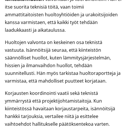
itse suorita teknisiä töitä, vaan toimii
ammattitaitoisten huoltoyhtiöiden ja urakoitsijoiden
kanssa varmistaen, että kaikki työt tehdään
laadukkaasti ja aikataulussa.
Huoltojen valvonta on keskeinen osa teknistä
vastuuta. Isännöitsijä seuraa, että kiinteistön
säännölliset huollot, kuten lämmitysjärjestelmän,
hissien ja ilmanvaihdon huollot, tehdään
suunnitellusti. Hän myös tarkistaa huoltoraportteja ja
varmistaa, että mahdolliset puutteet korjataan.
Korjausten koordinointi vaatii sekä teknistä
ymmärrystä että projektijohtamistaitoja. Kun
kiinteistössä havaitaan korjaustarpeita, isännöitsijä
hankkii tarjouksia, vertailee niitä ja esittelee
vaihtoehdot hallitukselle päätöksentekoa varten.