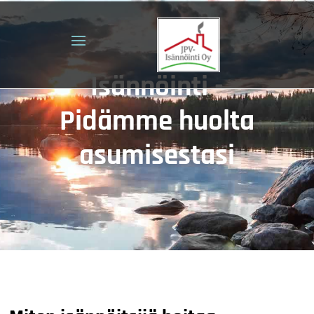
Isännöinti -
Pidämme huolta
asumisestasi