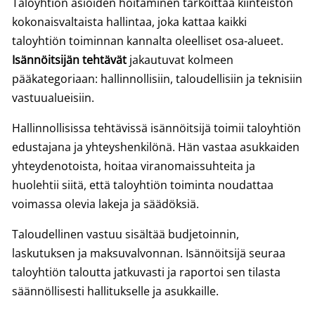
Taloyhtiön asioiden hoitaminen tarkoittaa kiinteistön
kokonaisvaltaista hallintaa, joka kattaa kaikki
taloyhtiön toiminnan kannalta oleelliset osa-alueet.
Isännöitsijän tehtävät
jakautuvat kolmeen
pääkategoriaan: hallinnollisiin, taloudellisiin ja teknisiin
vastuualueisiin.
Hallinnollisissa tehtävissä isännöitsijä toimii taloyhtiön
edustajana ja yhteyshenkilönä. Hän vastaa asukkaiden
yhteydenotoista, hoitaa viranomaissuhteita ja
huolehtii siitä, että taloyhtiön toiminta noudattaa
voimassa olevia lakeja ja säädöksiä.
Taloudellinen vastuu sisältää budjetoinnin,
laskutuksen ja maksuvalvonnan. Isännöitsijä seuraa
taloyhtiön taloutta jatkuvasti ja raportoi sen tilasta
säännöllisesti hallitukselle ja asukkaille.