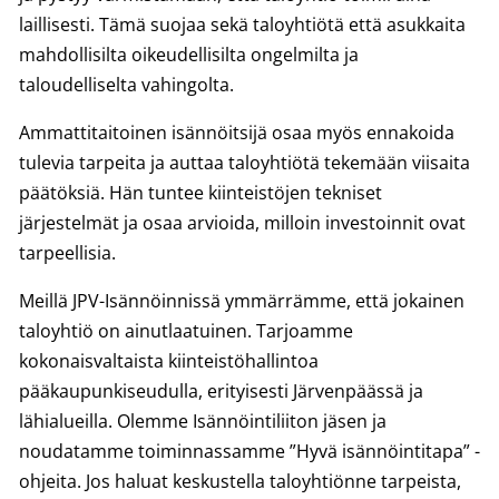
laillisesti. Tämä suojaa sekä taloyhtiötä että asukkaita
mahdollisilta oikeudellisilta ongelmilta ja
taloudelliselta vahingolta.
Ammattitaitoinen isännöitsijä osaa myös ennakoida
tulevia tarpeita ja auttaa taloyhtiötä tekemään viisaita
päätöksiä. Hän tuntee kiinteistöjen tekniset
järjestelmät ja osaa arvioida, milloin investoinnit ovat
tarpeellisia.
Meillä JPV-Isännöinnissä ymmärrämme, että jokainen
taloyhtiö on ainutlaatuinen. Tarjoamme
kokonaisvaltaista kiinteistöhallintoa
pääkaupunkiseudulla, erityisesti Järvenpäässä ja
lähialueilla. Olemme Isännöintiliiton jäsen ja
noudatamme toiminnassamme ”Hyvä isännöintitapa” -
ohjeita. Jos haluat keskustella taloyhtiönne tarpeista,