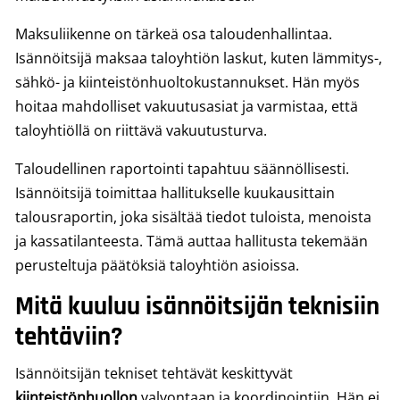
Maksuliikenne on tärkeä osa taloudenhallintaa.
Isännöitsijä maksaa taloyhtiön laskut, kuten lämmitys-,
sähkö- ja kiinteistönhuoltokustannukset. Hän myös
hoitaa mahdolliset vakuutusasiat ja varmistaa, että
taloyhtiöllä on riittävä vakuutusturva.
Taloudellinen raportointi tapahtuu säännöllisesti.
Isännöitsijä toimittaa hallitukselle kuukausittain
talousraportin, joka sisältää tiedot tuloista, menoista
ja kassatilanteesta. Tämä auttaa hallitusta tekemään
perusteltuja päätöksiä taloyhtiön asioissa.
Mitä kuuluu isännöitsijän teknisiin
tehtäviin?
Isännöitsijän tekniset tehtävät keskittyvät
kiinteistönhuollon
valvontaan ja koordinointiin. Hän ei