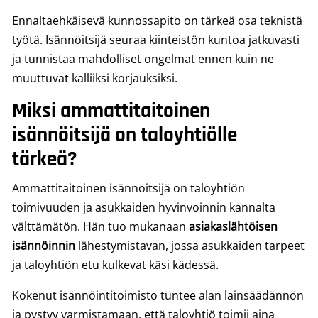
Ennaltaehkäisevä kunnossapito on tärkeä osa teknistä
työtä. Isännöitsijä seuraa kiinteistön kuntoa jatkuvasti
ja tunnistaa mahdolliset ongelmat ennen kuin ne
muuttuvat kalliiksi korjauksiksi.
Miksi ammattitaitoinen
isännöitsijä on taloyhtiölle
tärkeä?
Ammattitaitoinen isännöitsijä on taloyhtiön
toimivuuden ja asukkaiden hyvinvoinnin kannalta
välttämätön. Hän tuo mukanaan
asiakaslähtöisen
isännöinnin
lähestymistavan, jossa asukkaiden tarpeet
ja taloyhtiön etu kulkevat käsi kädessä.
Kokenut isännöintitoimisto tuntee alan lainsäädännön
ja pystyy varmistamaan, että taloyhtiö toimii aina