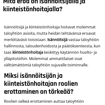
Mitä eroa on isännöitsijällä ja
kiinteistönhoitajalla?
Isännöitsijä ja kiinteistönhoitaja hoitavat molemmat
taloyhtiön asioita, mutta heidän tehtävänsä eroavat
merkittävästi toisistaan.
Isännöitsijä
vastaa taloyhtiön
hallinnosta, taloudenhoidosta ja päätöksenteosta, kun
taas
kiinteistönhoitaja
keskittyy käytännön huolto- ja
ylläpitotöihin. Molemmat ammattilaiset ovat
välttämättömiä taloyhtiön sujuvalle toiminnalle.
Miksi isännöitsijän ja
kiinteistönhoitajan roolien
erottaminen on tärkeää?
Roolien selkeä erottaminen auttaa taloyhtiön