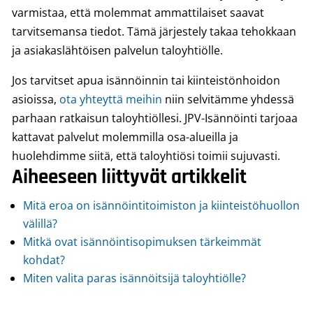
varmistaa, että molemmat ammattilaiset saavat
tarvitsemansa tiedot. Tämä järjestely takaa tehokkaan
ja asiakaslähtöisen palvelun taloyhtiölle.
Jos tarvitset apua isännöinnin tai kiinteistönhoidon
asioissa,
ota yhteyttä meihin
niin selvitämme yhdessä
parhaan ratkaisun taloyhtiöllesi. JPV-Isännöinti tarjoaa
kattavat palvelut molemmilla osa-alueilla ja
huolehdimme siitä, että taloyhtiösi toimii sujuvasti.
Aiheeseen liittyvät artikkelit
Mitä eroa on isännöintitoimiston ja kiinteistöhuollon
välillä?
Mitkä ovat isännöintisopimuksen tärkeimmät
kohdat?
Miten valita paras isännöitsijä taloyhtiölle?