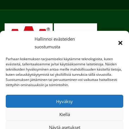
Hallinnoi evästeiden
suostumusta
Parhaan kokemuksen tarjoamiseksi käytämme teknologioita, kuten
evästeitä, tallentaaksemme ja/tai käyttääksemme laitetietoja. Näiden
tekniikoiden hyväksyminen antaa meille mahdollisuuden käsitellä tietoja,
kuten selauskäyttäytymistä tai yksilöllisiä tunnuksia tällä sivustolla.
Suostumuksen jättäminen tai peruuttaminen voi vaikuttaa haitallisesti
tiettyihin ominaisuuksiin ja toimintoihin.
Copyright © 2020. Kaikki oikeudet pidätetään.
Hyväksy
Tietosuojaseloste
Kiellä
Käytämme sivustollamme evästeitä, jotta
käyttökokemuksesi olisi entistä parempi.
Näytä asetukset