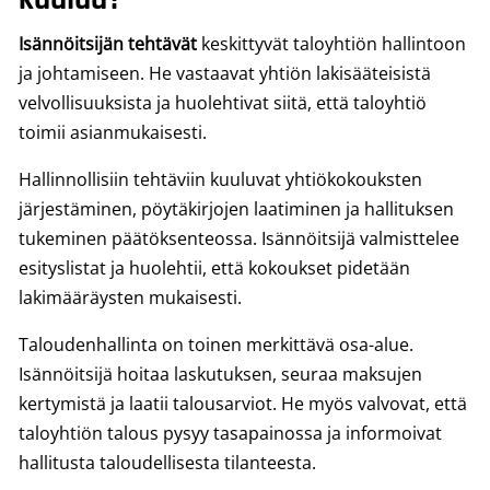
Isännöitsijän tehtävät
keskittyvät taloyhtiön hallintoon
ja johtamiseen. He vastaavat yhtiön lakisääteisistä
velvollisuuksista ja huolehtivat siitä, että taloyhtiö
toimii asianmukaisesti.
Hallinnollisiin tehtäviin kuuluvat yhtiökokouksten
järjestäminen, pöytäkirjojen laatiminen ja hallituksen
tukeminen päätöksenteossa. Isännöitsijä valmisttelee
esityslistat ja huolehtii, että kokoukset pidetään
lakimääräysten mukaisesti.
Taloudenhallinta on toinen merkittävä osa-alue.
Isännöitsijä hoitaa laskutuksen, seuraa maksujen
kertymistä ja laatii talousarviot. He myös valvovat, että
taloyhtiön talous pysyy tasapainossa ja informoivat
hallitusta taloudellisesta tilanteesta.