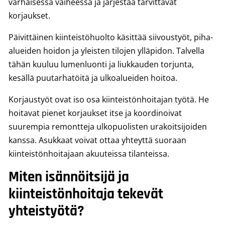
varhaisessa vaiheessa ja järjestää tarvittavat
korjaukset.
Päivittäinen kiinteistöhuolto käsittää siivoustyöt, piha-
alueiden hoidon ja yleisten tilojen ylläpidon. Talvella
tähän kuuluu lumenluonti ja liukkauden torjunta,
kesällä puutarhatöitä ja ulkoalueiden hoitoa.
Korjaustyöt ovat iso osa kiinteistönhoitajan työtä. He
hoitavat pienet korjaukset itse ja koordinoivat
suurempia remontteja ulkopuolisten urakoitsijoiden
kanssa. Asukkaat voivat ottaa yhteyttä suoraan
kiinteistönhoitajaan akuuteissa tilanteissa.
Miten isännöitsijä ja
kiinteistönhoitaja tekevät
yhteistyötä?