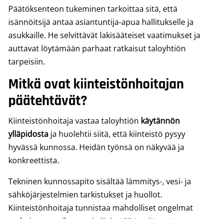
Päätöksenteon tukeminen tarkoittaa sitä, että
isännöitsijä antaa asiantuntija-apua hallitukselle ja
asukkaille. He selvittävät lakisääteiset vaatimukset ja
auttavat löytämään parhaat ratkaisut taloyhtiön
tarpeisiin.
Mitkä ovat kiinteistönhoitajan
päätehtävät?
Kiinteistönhoitaja vastaa taloyhtiön
käytännön
ylläpidosta
ja huolehtii siitä, että kiinteistö pysyy
hyvässä kunnossa. Heidän työnsä on näkyvää ja
konkreettista.
Tekninen kunnossapito sisältää lämmitys-, vesi- ja
sähköjärjestelmien tarkistukset ja huollot.
Kiinteistönhoitaja tunnistaa mahdolliset ongelmat