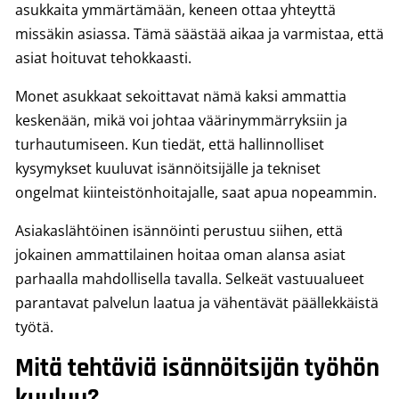
asukkaita ymmärtämään, keneen ottaa yhteyttä
missäkin asiassa. Tämä säästää aikaa ja varmistaa, että
asiat hoituvat tehokkaasti.
Monet asukkaat sekoittavat nämä kaksi ammattia
keskenään, mikä voi johtaa väärinymmärryksiin ja
turhautumiseen. Kun tiedät, että hallinnolliset
kysymykset kuuluvat isännöitsijälle ja tekniset
ongelmat kiinteistönhoitajalle, saat apua nopeammin.
Asiakaslähtöinen isännöinti perustuu siihen, että
jokainen ammattilainen hoitaa oman alansa asiat
parhaalla mahdollisella tavalla. Selkeät vastuualueet
parantavat palvelun laatua ja vähentävät päällekkäistä
työtä.
Mitä tehtäviä isännöitsijän työhön
kuuluu?