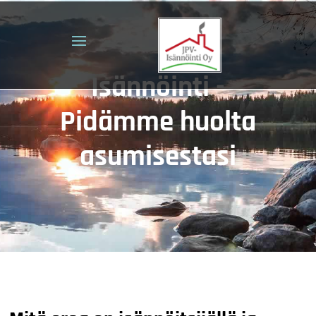
Isännöinti -
Pidämme huolta
asumisestasi